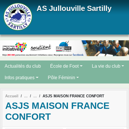
Panneau de gestion des cookies
AS Jullouville Sartilly
Actualités du club
École de Foot
La vie du club
Infos pratiques
Pôle Féminin
Accueil
ASJS MAISON FRANCE CONFORT
ASJS MAISON FRANCE
CONFORT