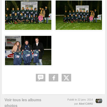
Voir tous les albums
Publié le
22 janv. 2014
par
Abel CAHU
photos