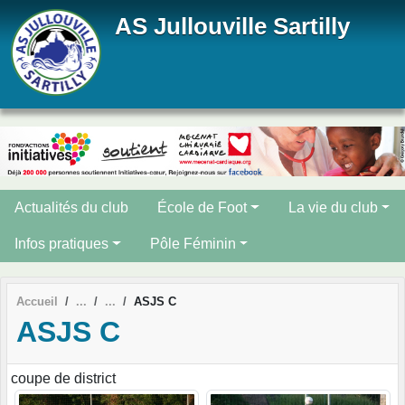
Panneau de gestion des cookies
AS Jullouville Sartilly
Actualités du club
École de Foot
La vie du club
Infos pratiques
Pôle Féminin
Accueil
ASJS C
ASJS C
coupe de district