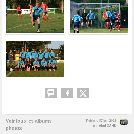
Voir tous les albums
Publié le
07 juin 2013
par
Abel CAHU
photos