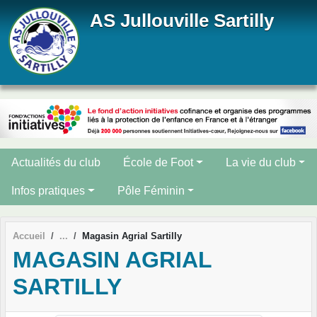
Panneau de gestion des cookies
AS Jullouville Sartilly
Actualités du club
École de Foot
La vie du club
Infos pratiques
Pôle Féminin
Accueil
Magasin Agrial Sartilly
MAGASIN AGRIAL
SARTILLY