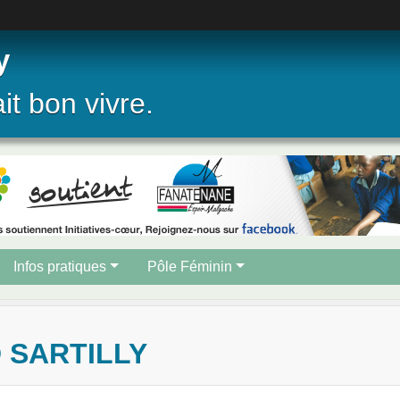
y
ait bon vivre.
Infos pratiques
Pôle Féminin
 SARTILLY