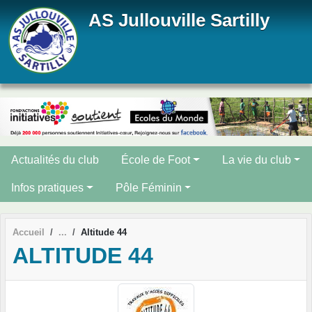
Panneau de gestion des cookies
AS Jullouville Sartilly
Actualités du club
École de Foot
La vie du club
Infos pratiques
Pôle Féminin
Accueil
Altitude 44
ALTITUDE 44