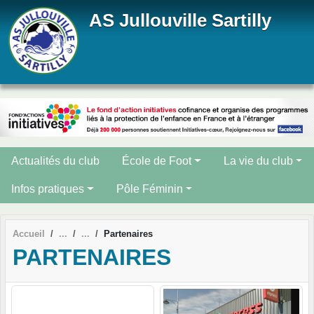
Panneau de gestion des cookies
AS Jullouville Sartilly
Actualités du club
École de Foot
La vie du club
Infos pratiques
Pôle Féminin
Accueil
Partenaires
PARTENAIRES