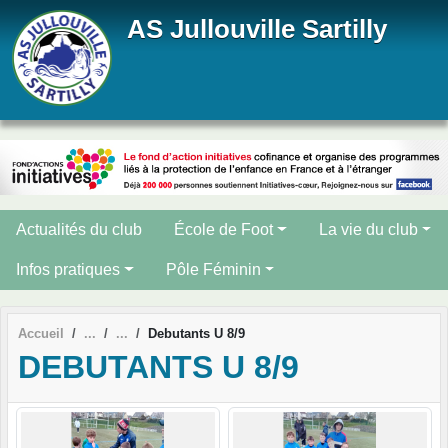
Panneau de gestion des cookies
AS Jullouville Sartilly
Actualités du club
École de Foot
La vie du club
Infos pratiques
Pôle Féminin
Accueil
Debutants U 8/9
DEBUTANTS U 8/9