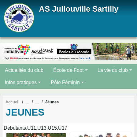
Panneau de gestion des cookies
AS Jullouville Sartilly
Actualités du club
École de Foot
La vie du club
Infos pratiques
Pôle Féminin
Accueil
Jeunes
JEUNES
Debutants,U11,U13,U15,U17