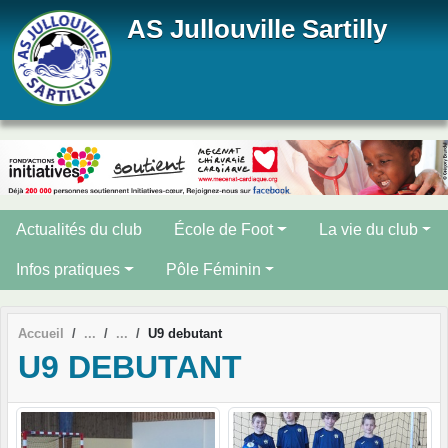
Panneau de gestion des cookies
AS Jullouville Sartilly
Actualités du club
École de Foot
La vie du club
Infos pratiques
Pôle Féminin
Accueil
U9 debutant
U9 DEBUTANT