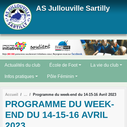
Panneau de gestion des cookies
AS Jullouville Sartilly
Actualités du club
École de Foot
La vie du club
Infos pratiques
Pôle Féminin
Accueil
Programme du week-end du 14-15-16 Avril 2023
PROGRAMME DU WEEK-
END DU 14-15-16 AVRIL
2023