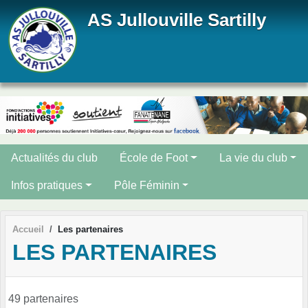
Panneau de gestion des cookies
AS Jullouville Sartilly
Actualités du club
École de Foot
La vie du club
Infos pratiques
Pôle Féminin
Accueil
Les partenaires
LES PARTENAIRES
49 partenaires